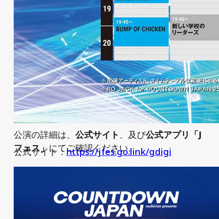
公演の詳細は、
公式サイト
、及び
公式アプリ「J
フェス」
にてご確認ください。
公式サイト：
https://jfes.go.link/gdigi
ーーー