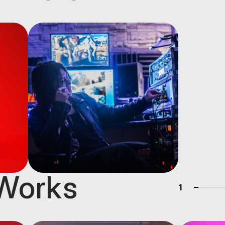
 Works
1