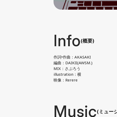
Info
(概要)
作詞•作曲：AKASAKI
編曲：DAIKII(AWSM.)
MIX：さぶろう
illustration：横
映像：Rerere
Music
(ミュー