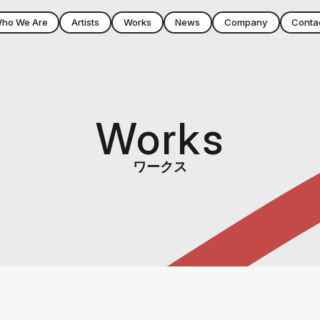
ho We Are
Artists
Works
News
Company
Conta
Works
ワークス