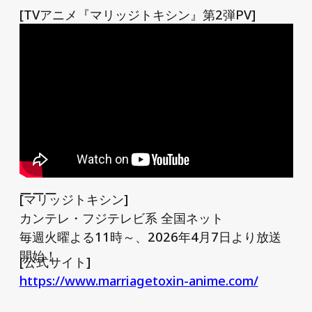
[TVアニメ『マリッジトキシン』第2弾PV]
ーーー
[マリッジトキシン]
カンテレ・フジテレビ系 全国ネット
毎週火曜よる11時～、2026年4月7日より放送
開始！
[公式サイト]
https://www.marriagetoxin-anime.com/